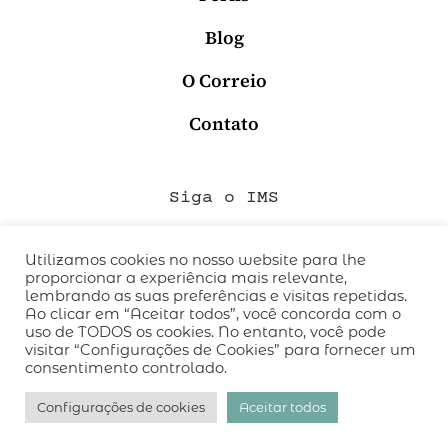
Blog
O Correio
Contato
Siga o IMS
Utilizamos cookies no nosso website para lhe
proporcionar a experiência mais relevante,
QUEM SOMOS
lembrando as suas preferências e visitas repetidas.
CÓDIGO DE CONDUTA
Ao clicar em “Aceitar todos”, você concorda com o
uso de TODOS os cookies. No entanto, você pode
POLÍTICA DE PRIVACIDADE
visitar “Configurações de Cookies” para fornecer um
TERMOS DE USO
consentimento controlado.
desenvolvido pelo
hacklab
/
Configurações de cookies
Aceitar todos