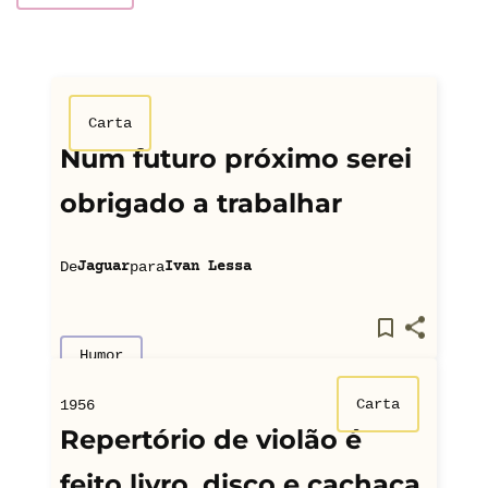
Carta
Num futuro próximo serei
obrigado a trabalhar
De
para
Jaguar
Ivan Lessa
Humor
Carta
1956
Repertório de violão é
feito livro, disco e cachaça