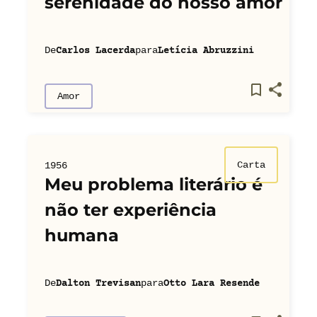
serenidade do nosso amor
De
para
Carlos Lacerda
Letícia Abruzzini
Amor
Carta
1956
Meu problema literário é
não ter experiência
humana
De
para
Dalton Trevisan
Otto Lara Resende