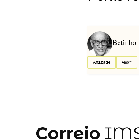
Betinho
Amizade
Amor