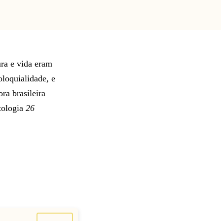
ura e vida eram
loquialidade, e
ra brasileira
tologia
26