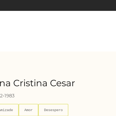
na Cristina Cesar
52
-
1983
Amizade
Amor
Desespero