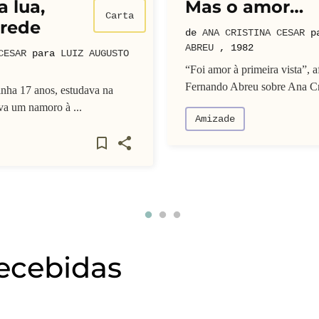
 lua,
Mas o amor…
Carta
 rede
de
ANA CRISTINA CESAR
p
ABREU
,
1982
CESAR
para
LUIZ AUGUSTO
“Foi amor à primeira vista”, 
Fernando Abreu sobre Ana Cris
inha 17 anos, estudava na
ava um namoro à ...
Amizade
recebidas