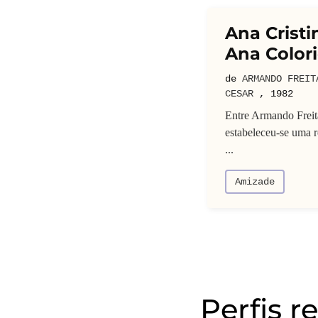
Ana Cristi
Ana Color
de
ARMANDO FREIT
CESAR
,
1982
Entre Armando Freita
estabeleceu-se uma r
...
Amizade
Perfis r