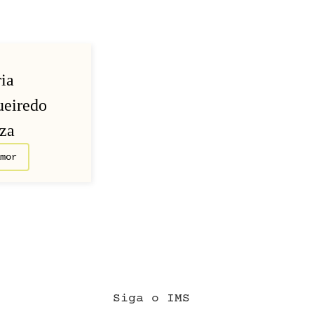
ia
ueiredo
za
Amor
Siga o IMS