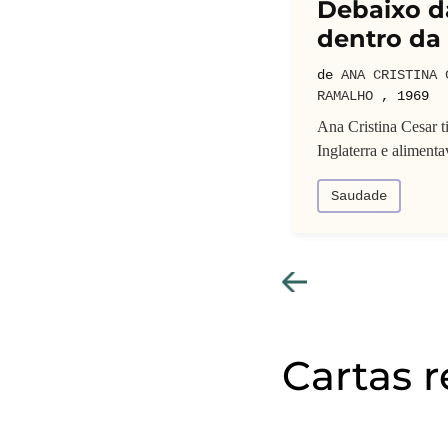
tudo na veia
Debaixo da
Carta
dentro da
ISTINA CESAR
para
ARMANDO FREITAS
982
de
ANA CRISTINA 
RAMALHO
,
1969
gos e confidentes, estabeleceu-se
do Freitas Filho e Ana Cristina Cesar
Ana Cristina Cesar t
Inglaterra e aliment
Saudade
Cartas 