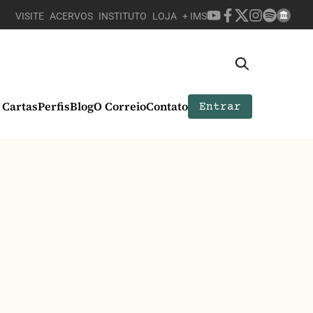
VISITE
ACERVOS
INSTITUTO
LOJA
+ IMS
Cartas
Perfis
Blog
O Correio
Contato
Entrar