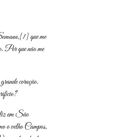
emana
,
[1]
que me
cio. Por que não me
 grande coração.
ifício?
eliz em São
omo o velho Campos,