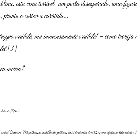
eblina, esta cena terrível: um poeta desesperado, uma figu
 pronto a cortar a carótida…
troppo orribile, ma immensamente orribile
! – como troveja
et
.
[3]
 eu morra?
eira de Letras
critor Valentim Magalhães, no qual Amélia publicou, em 24 de setembro de 1887, o poema referido na linha anterior. Tu