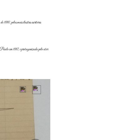
80, pelos mais ilustres escritores
aulo em 1887, e protagonizada pelo ator