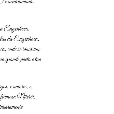
?) e acabrunhado
er a Engenhoca,
relas da Engenhoca,
ca, onde se toma um
tão grande poeta e tão
gos, e amores, e
 formosa Niterói,
inistramente