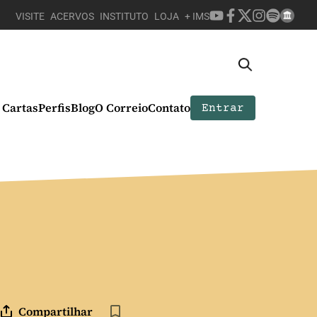
VISITE
ACERVOS
INSTITUTO
LOJA
+ IMS
Cartas
Perfis
Blog
O Correio
Contato
Entrar
Compartilhar