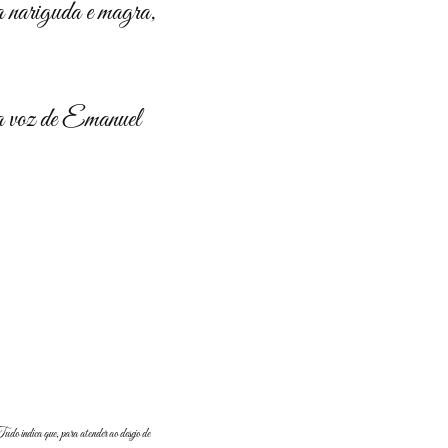
ra nariguda e magra,
 a voz de Emanuel
do indica que, para atender ao desejo de