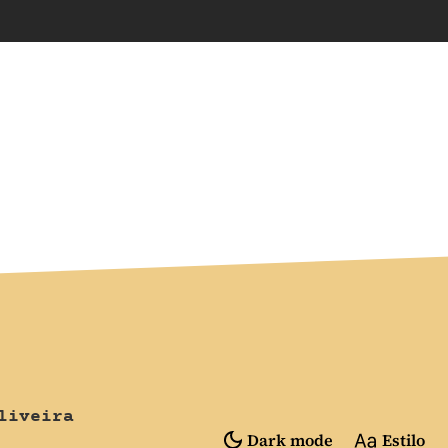
liveira
Dark mode
Estilo