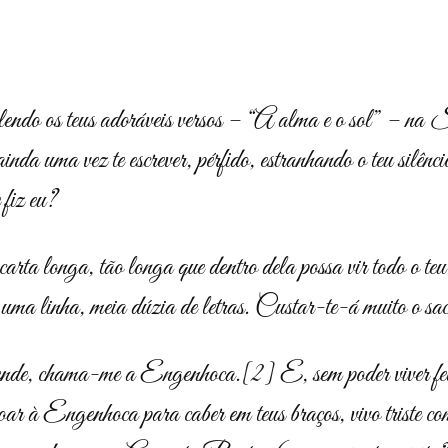
ndo os teus adoráveis versos – “A alma e o sol” – na
S
ainda uma vez te escrever, pérfido, estranhando o teu silên
 fiz eu?
ta longa, tão longa que dentro dela possa vir todo o teu
uma linha, meia dúzia de letras. Custar-te-á muito o sacr
nde, chama-me a Engenhoca.
[2]
E, sem poder viver f
ar à Engenhoca para caber em teus braços, vivo triste c