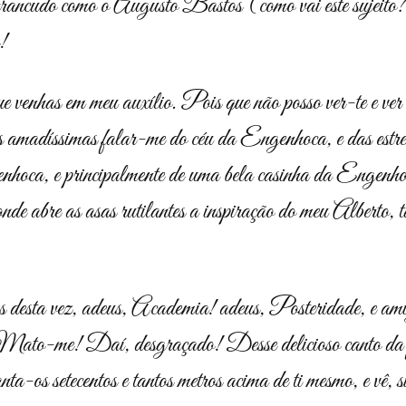
rancudo como o Augusto Bastos (como vai este sujeito
!
ue venhas em meu auxílio. Pois que não posso ver-te e v
as amadíssimas falar-me do céu da Engenhoca, e das est
nhoca, e principalmente de uma bela casinha da Engenho
onde abre as asas rutilantes a inspiração do meu Alberto, 
s desta vez, adeus, Academia! adeus, Posteridade, e ami
… Mato-me! Daí, desgraçado! Desse delicioso canto da
anta-os setecentos e tantos metros acima de ti mesmo, e vê, s