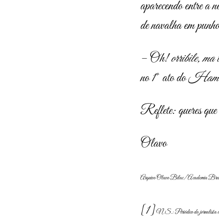
aparecendo entre a n
de navalha em punho,
– Oh!
orribile, ma 
no 1º ato do
Haml
Reflete: queres que
Olavo
Arquivo Olavo Bilac/ Academia Brasil
[1]
N.S.: Periódico do jornalista e es