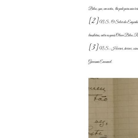
Bilac, que, em carta, lhe pede para não torn
[2]
N.S.: O Solar da Engenhoca, arra
brasileiros, entre os quais Olavo Bilac
[3]
N.S.:
Horror, horror, cúmu
Giovanni Emanuel.