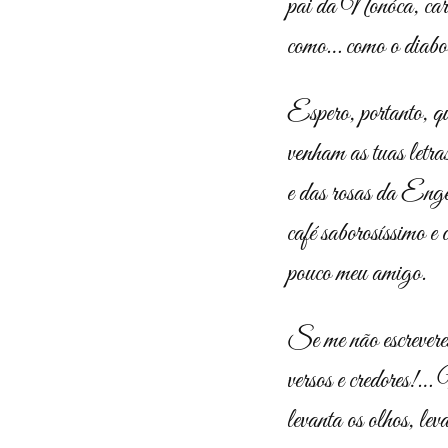
pai da Nonóca, car
como… como o diabo
Espero, portanto, q
venham as tuas letr
e das rosas da Enge
café saborosíssimo e 
pouco meu amigo.
Se me não escrevere
versos e credores!
levanta os olhos, lev