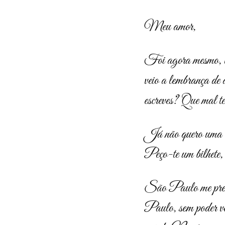
Meu amor,
Foi agora mesmo, le
veio a lembrança de 
escreves? Que mal te
Já não quero uma car
Peço-te um bilhete, 
São Paulo me pre
Paulo, sem poder vo