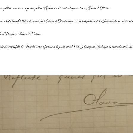
ar públicos seus versos, a poetisa publica “A alma e o sol” assinado por seu irmão, Alberto de Oliveira.
balde de Niterói, era a casa onde Alberto de Oliveira morava com seus pais e irmãos. Foi frequentada, na década de 18
, Raul Pompeia e Raimundo Correia.
lo de horror
, fala de Hamlet ao ver o fantasma do pai na cena 5, Ato I da peça de Shakespeare, encenada em São P