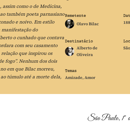
e, assim como o de Medicina,
ta ao também poeta parnasiano
Remetente
Da
xonado e noivo. Em estilo
18
Olavo Bilac
a manifestação do
lberto o cunhado que contava
Destinatário
Lo
ncordara com seu casamento
Alberto de
São
 relação que inspirou os
Oliveira
 de fogo”. Nenhum dos dois
 ano em que Bilac morreu,
Temas
ao túmulo até a morte dela,
Amizade
,
Amor
São Paulo, 1º de