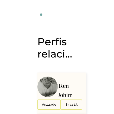
Perfis
relacionados
Tom
Jobim
Amizade
Brasil