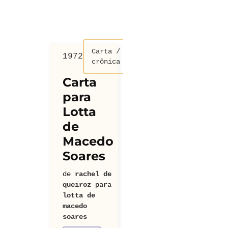
Carta /
7
1972
1961
1
Carta
Carta
crônica
ma
Carta
Carta a
rta
para
Gilberto
c
Lotta
Amado
rachel de
d
de
iroz
para
qu
de
rachel de
 carta
um
Macedo
queiroz
para
gilberto
Soares
rte
amado
de
rachel de
Morte
queiroz
para
lotta de
macedo
soares