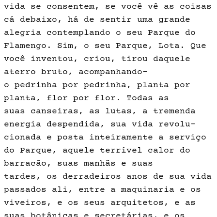
vida se consentem, se você vê as coi­sas
cá debaixo, há de sentir uma grande
alegria contemplando o seu Parque do
Flamengo. Sim, o seu Par­que, Lota. Que
você inventou, criou, ti­rou daquele
aterro bruto, acompanhando-
o pedrinha por pedrinha, planta por
planta, flor por flor. Todas as
suas canseiras, as lutas, a tremenda
energia despendida, sua vida revolu­
cionada e posta inteiramente a serviço
do Parque, aquele terrível calor do
barracão, suas manhãs e suas
tardes, os derradeiros anos de sua vida
passa­dos ali, entre a maquinaria e os
vivei­ros, e os seus arquitetos, e as
suas bo­tânicas e secretárias, e os