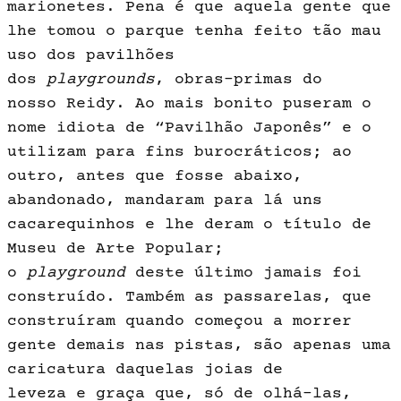
marionetes. Pena é que aquela gente que
lhe tomou o par­que tenha feito tão mau
uso dos pavi­lhões
dos
playgrounds
, obras-primas do
nosso Reidy. Ao mais bonito puse­ram o
nome idiota de “Pavilhão Japo­nês” e o
utilizam para fins burocráti­cos; ao
outro, antes que fosse abaixo,
abandonado, mandaram para lá uns
cacarequinhos e lhe deram o título de
Museu de Arte Popular;
o
playground
deste último jamais foi
construído. Também as passarelas, que
construí­ram quando começou a morrer
gente demais nas pistas, são apenas uma
ca­ricatura daquelas joias de
leveza e gra­ça que, só de olhá-las,