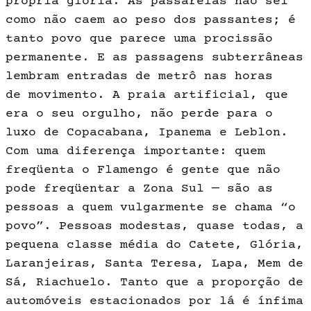
própria glória. As passarelas não sei
como não caem ao peso dos passantes; é
tanto povo que parece uma procissão
permanente. E as pas­sagens subterrâneas
lembram entradas de metrô nas horas
de movimento. A praia artificial, que
era o seu orgulho, não perde para o
luxo de Copacabana, Ipanema e Leblon.
Com uma diferença importante: quem
freqüenta o Flamen­go é gente que não
pode freqüentar a Zona Sul — são as
pessoas a quem vulgarmente se chama “o
povo”. Pes­soas modestas, quase todas, a
peque­na classe média do Catete, Glória,
La­ranjeiras, Santa Teresa, Lapa, Mem de
Sá, Riachuelo. Tanto que a proporção de
automóveis estacionados por lá é ínfima