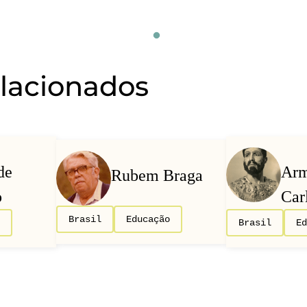
elacionados
de
Ar
Rubem Braga
o
Car
Brasil
Educação
Brasil
E