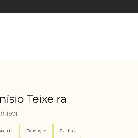
nísio Teixeira
00
-
1971
Brasil
Educação
Exílio