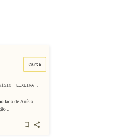
Carta
NÍSIO TEIXEIRA
,
ao lado de Anísio
ão ...