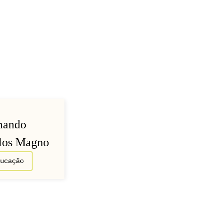
mando
los Magno
ducação