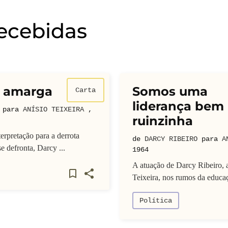
recebidas
a amarga
Somos uma
Carta
liderança bem
para
ANÍSIO TEIXEIRA
,
ruinzinha
rpretação para a derrota
de
DARCY RIBEIRO
para
A
e defronta, Darcy ...
1964
A atuação de Darcy Ribeiro, 
Teixeira, nos rumos da educaç
Política