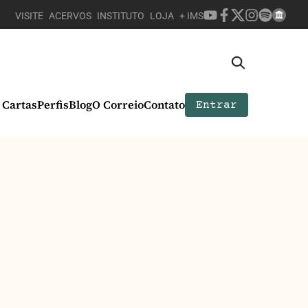
VISITE
ACERVOS
INSTITUTO
LOJA
+ IMS
Cartas
Perfis
Blog
O Correio
Contato
Entrar