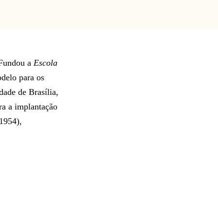
. Fundou a
Escola
odelo para os
dade de Brasília,
ra a implantação
1954),