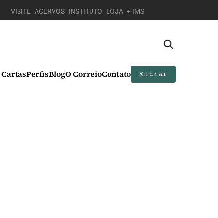
VISITE
ACERVOS
INSTITUTO
LOJA
+ IMS
Cartas
Perfis
Blog
O Correio
Contato
Entrar