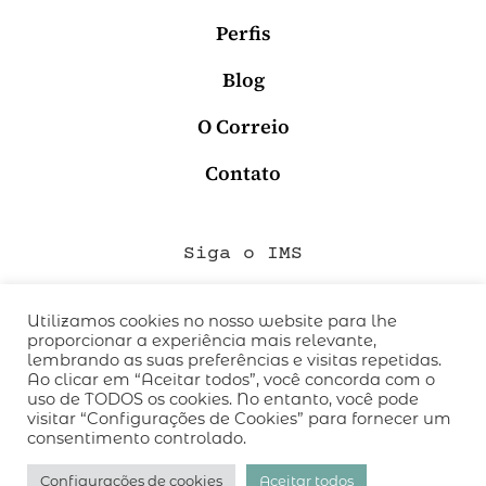
Perfis
Blog
O Correio
Contato
Siga o IMS
Utilizamos cookies no nosso website para lhe
proporcionar a experiência mais relevante,
QUEM SOMOS
lembrando as suas preferências e visitas repetidas.
CÓDIGO DE CONDUTA
Ao clicar em “Aceitar todos”, você concorda com o
uso de TODOS os cookies. No entanto, você pode
POLÍTICA DE PRIVACIDADE
visitar “Configurações de Cookies” para fornecer um
TERMOS DE USO
consentimento controlado.
desenvolvido pelo
hacklab
/
Configurações de cookies
Aceitar todos