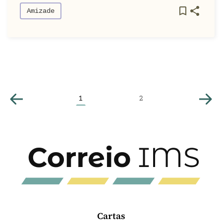
Amizade
1
2
Cartas