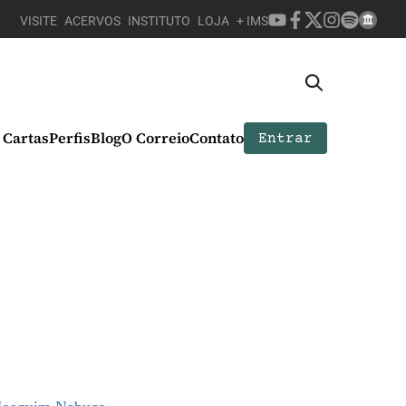
VISITE
ACERVOS
INSTITUTO
LOJA
+ IMS
Cartas
Perfis
Blog
O Correio
Contato
Entrar