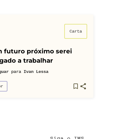
Carta
 futuro próximo serei
gado a trabalhar
guar
para
Ivan Lessa
or
Siga o IMS