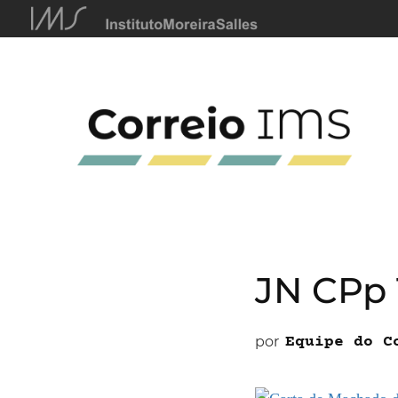
JN CPp 
por
Equipe do C