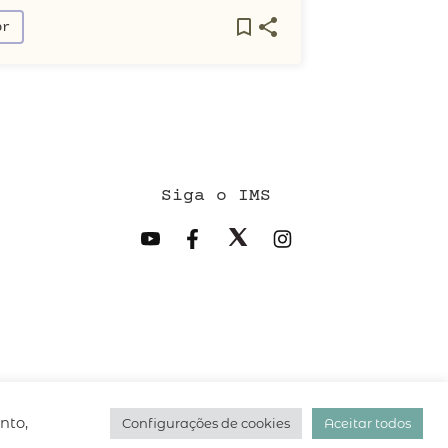
or
Siga o IMS
desenvolvido pelo
hacklab
/
nto,
Configurações de cookies
Aceitar todos