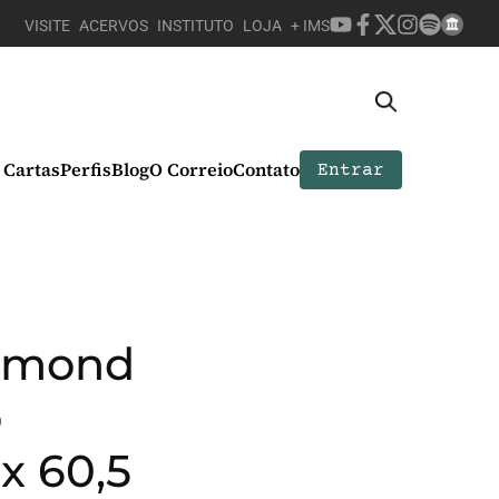
VISITE
ACERVOS
INSTITUTO
LOJA
+ IMS
Cartas
Perfis
Blog
O Correio
Contato
Entrar
ummond
o
 x 60,5