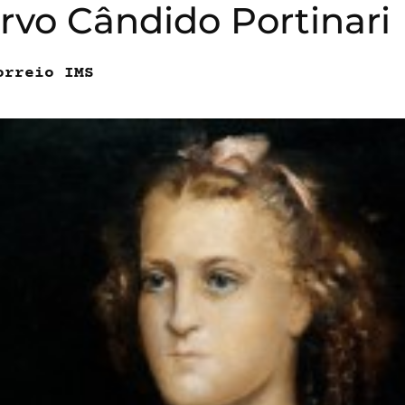
rvo Cândido Portinari
orreio IMS