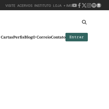
VISITE
ACERVOS
INSTITUTO
LOJA
+ IMS
Cartas
Perfis
Blog
O Correio
Contato
Entrar