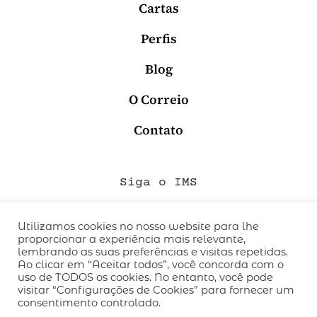
Cartas
Perfis
Blog
O Correio
Contato
Siga o IMS
Utilizamos cookies no nosso website para lhe
proporcionar a experiência mais relevante,
QUEM SOMOS
lembrando as suas preferências e visitas repetidas.
CÓDIGO DE CONDUTA
Ao clicar em “Aceitar todos”, você concorda com o
uso de TODOS os cookies. No entanto, você pode
POLÍTICA DE PRIVACIDADE
visitar “Configurações de Cookies” para fornecer um
TERMOS DE USO
consentimento controlado.