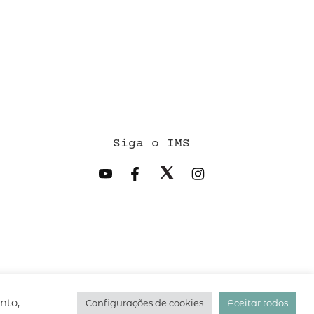
Siga o IMS
desenvolvido pelo
hacklab
/
nto,
Configurações de cookies
Aceitar todos