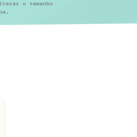
lterar o tamanho
na.