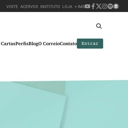
VISITE
ACERVOS
INSTITUTO
LOJA
+ IMS
Cartas
Perfis
Blog
O Correio
Contato
Entrar