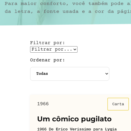
Para maior conforto, você também pode a
da letra, a fonte usada e a cor da pági
Filtrar por:
Ordenar por:
1966
Carta
Um cômico pugilato
1966
De
Erico Verissimo
para
Lygia