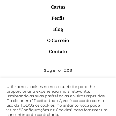
Cartas
Perfis
Blog
O Correio
Contato
Siga o IMS
Utilizamos cookies no nosso website para lhe
proporcionar a experiência mais relevante,
QUEM SOMOS
lembrando as suas preferências e visitas repetidas.
CÓDIGO DE CONDUTA
Ao clicar em “Aceitar todos”, você concorda com o
uso de TODOS os cookies. No entanto, você pode
POLÍTICA DE PRIVACIDADE
visitar “Configurações de Cookies” para fornecer um
TERMOS DE USO
consentimento controlado.