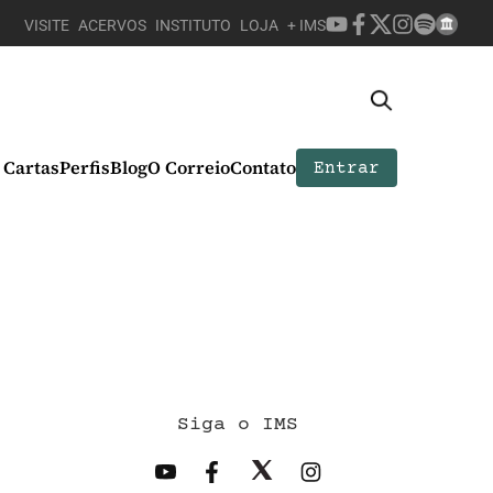
VISITE
ACERVOS
INSTITUTO
LOJA
+ IMS
Cartas
Perfis
Blog
O Correio
Contato
Entrar
Siga o IMS