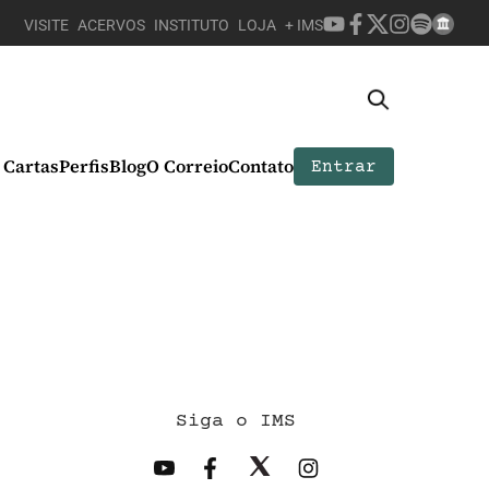
VISITE
ACERVOS
INSTITUTO
LOJA
+ IMS
Cartas
Perfis
Blog
O Correio
Contato
Entrar
Siga o IMS