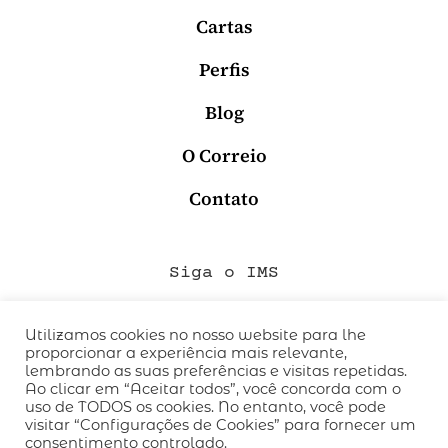
Cartas
Perfis
Blog
O Correio
Contato
Siga o IMS
Utilizamos cookies no nosso website para lhe
proporcionar a experiência mais relevante,
QUEM SOMOS
lembrando as suas preferências e visitas repetidas.
CÓDIGO DE CONDUTA
Ao clicar em “Aceitar todos”, você concorda com o
uso de TODOS os cookies. No entanto, você pode
POLÍTICA DE PRIVACIDADE
visitar “Configurações de Cookies” para fornecer um
TERMOS DE USO
consentimento controlado.