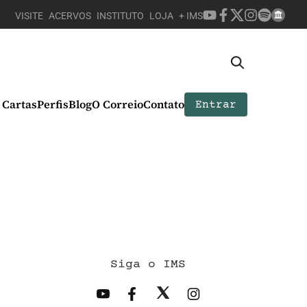
VISITE
ACERVOS
INSTITUTO
LOJA
+ IMS
Cartas
Perfis
Blog
O Correio
Contato
Entrar
Siga o IMS