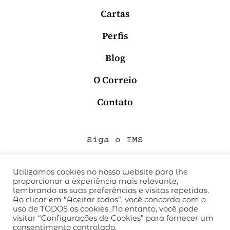
Cartas
Perfis
Blog
O Correio
Contato
Siga o IMS
Utilizamos cookies no nosso website para lhe
proporcionar a experiência mais relevante,
QUEM SOMOS
lembrando as suas preferências e visitas repetidas.
CÓDIGO DE CONDUTA
Ao clicar em “Aceitar todos”, você concorda com o
uso de TODOS os cookies. No entanto, você pode
POLÍTICA DE PRIVACIDADE
visitar “Configurações de Cookies” para fornecer um
TERMOS DE USO
consentimento controlado.