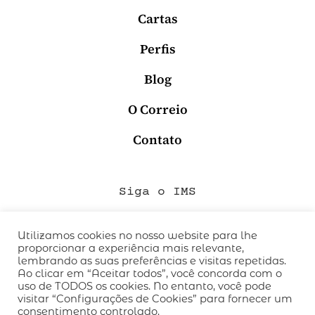
Cartas
Perfis
Blog
O Correio
Contato
Siga o IMS
Utilizamos cookies no nosso website para lhe
proporcionar a experiência mais relevante,
QUEM SOMOS
lembrando as suas preferências e visitas repetidas.
CÓDIGO DE CONDUTA
Ao clicar em “Aceitar todos”, você concorda com o
uso de TODOS os cookies. No entanto, você pode
POLÍTICA DE PRIVACIDADE
visitar “Configurações de Cookies” para fornecer um
TERMOS DE USO
consentimento controlado.