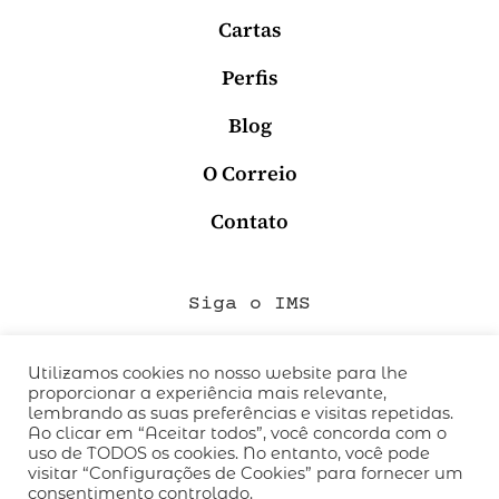
Cartas
Perfis
Blog
O Correio
Contato
Siga o IMS
Utilizamos cookies no nosso website para lhe
proporcionar a experiência mais relevante,
QUEM SOMOS
lembrando as suas preferências e visitas repetidas.
CÓDIGO DE CONDUTA
Ao clicar em “Aceitar todos”, você concorda com o
uso de TODOS os cookies. No entanto, você pode
POLÍTICA DE PRIVACIDADE
visitar “Configurações de Cookies” para fornecer um
TERMOS DE USO
consentimento controlado.