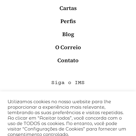
Cartas
Perfis
Blog
O Correio
Contato
Siga o IMS
Utilizamos cookies no nosso website para lhe
proporcionar a experiência mais relevante,
QUEM SOMOS
lembrando as suas preferências e visitas repetidas.
CÓDIGO DE CONDUTA
Ao clicar em “Aceitar todos”, você concorda com o
uso de TODOS os cookies. No entanto, você pode
POLÍTICA DE PRIVACIDADE
visitar “Configurações de Cookies” para fornecer um
TERMOS DE USO
consentimento controlado.