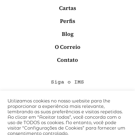
Cartas
Perfis
Blog
O Correio
Contato
Siga o IMS
Utilizamos cookies no nosso website para lhe
proporcionar a experiência mais relevante,
QUEM SOMOS
lembrando as suas preferências e visitas repetidas.
CÓDIGO DE CONDUTA
Ao clicar em “Aceitar todos”, você concorda com o
uso de TODOS os cookies. No entanto, você pode
POLÍTICA DE PRIVACIDADE
visitar “Configurações de Cookies” para fornecer um
TERMOS DE USO
consentimento controlado.