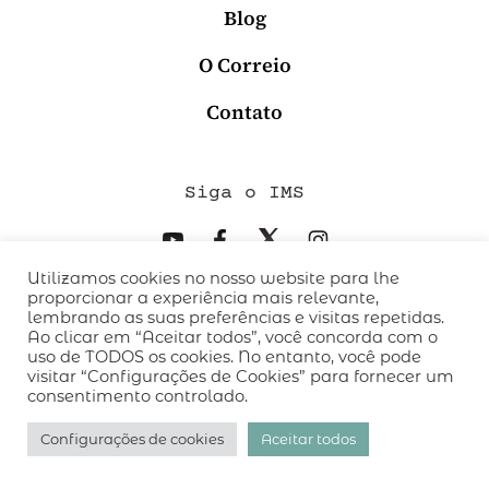
Blog
O Correio
Contato
Siga o IMS
Utilizamos cookies no nosso website para lhe
QUEM SOMOS
proporcionar a experiência mais relevante,
CÓDIGO DE CONDUTA
lembrando as suas preferências e visitas repetidas.
Ao clicar em “Aceitar todos”, você concorda com o
POLÍTICA DE PRIVACIDADE
uso de TODOS os cookies. No entanto, você pode
TERMOS DE USO
visitar “Configurações de Cookies” para fornecer um
consentimento controlado.
desenvolvido pelo
hacklab
/
Configurações de cookies
Aceitar todos