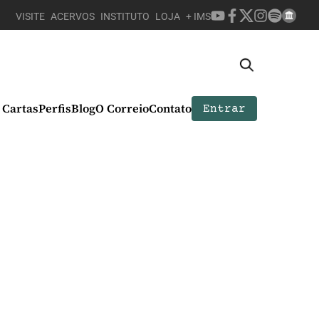
VISITE
ACERVOS
INSTITUTO
LOJA
+ IMS
Cartas
Perfis
Blog
O Correio
Contato
Entrar