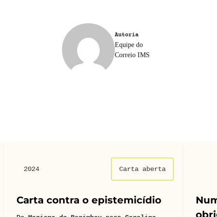
Autoria
Equipe do
Correio IMS
2024
Carta aberta
Carta contra o epistemicídio
Num
obri