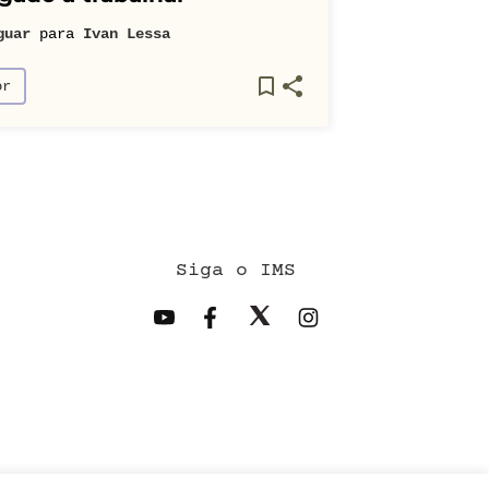
guar
para
Ivan Lessa
or
Siga o IMS