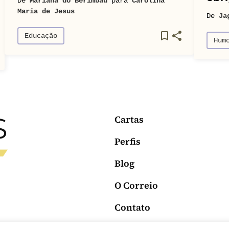
De
Mariana do Berimbau
para
Carolina
Maria de Jesus
De
Ja
Educação
Hum
Cartas
Perfis
Blog
O Correio
Contato