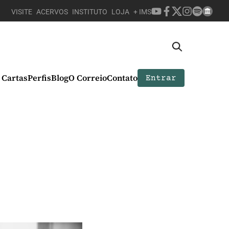
VISITE
ACERVOS
INSTITUTO
LOJA
+ IMS
Cartas
Perfis
Blog
O Correio
Contato
Entrar