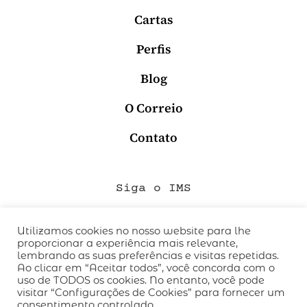
Cartas
Perfis
Blog
O Correio
Contato
Siga o IMS
Utilizamos cookies no nosso website para lhe
proporcionar a experiência mais relevante,
QUEM SOMOS
lembrando as suas preferências e visitas repetidas.
CÓDIGO DE CONDUTA
Ao clicar em “Aceitar todos”, você concorda com o
uso de TODOS os cookies. No entanto, você pode
POLÍTICA DE PRIVACIDADE
visitar “Configurações de Cookies” para fornecer um
TERMOS DE USO
consentimento controlado.