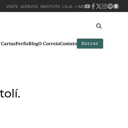
VISITE
ACERVOS
INSTITUTO
LOJA
+ IMS
Cartas
Perfis
Blog
O Correio
Contato
Entrar
olí.