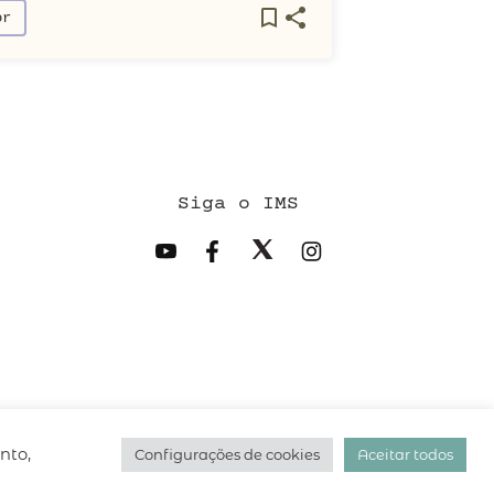
or
Siga o IMS
desenvolvido pelo
hacklab
/
nto,
Configurações de cookies
Aceitar todos