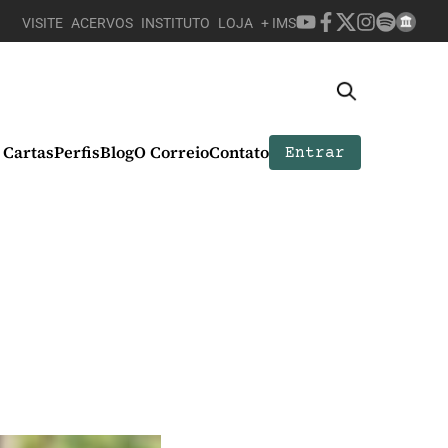
VISITE
ACERVOS
INSTITUTO
LOJA
+ IMS
Cartas
Perfis
Blog
O Correio
Contato
Entrar