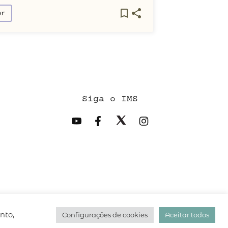
or
Siga o IMS
desenvolvido pelo
hacklab
/
nto,
Configurações de cookies
Aceitar todos