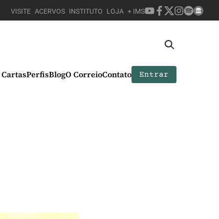
VISITE
ACERVOS
INSTITUTO
LOJA
+ IMS
Cartas
Perfis
Blog
O Correio
Contato
Entrar