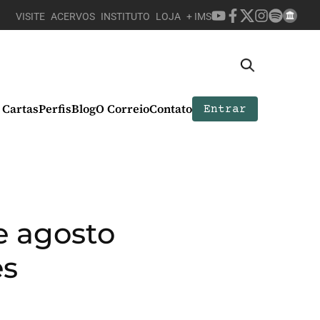
VISITE
ACERVOS
INSTITUTO
LOJA
+ IMS
Cartas
Perfis
Blog
O Correio
Contato
Entrar
e agosto
es