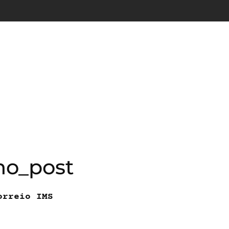
ano_post
orreio IMS