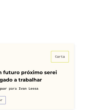
Carta
 futuro próximo serei
gado a trabalhar
guar
para
Ivan Lessa
or