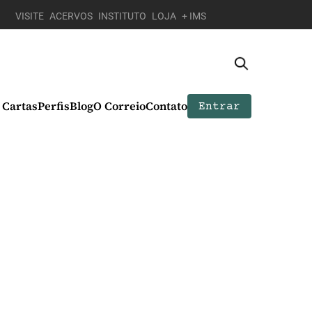
VISITE
ACERVOS
INSTITUTO
LOJA
+ IMS
Cartas
Perfis
Blog
O Correio
Contato
Entrar