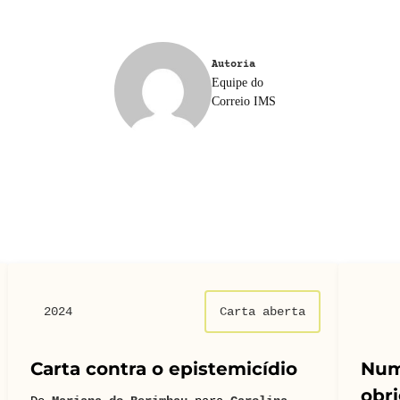
Autoria
Equipe do
Correio IMS
2024
Carta aberta
Carta contra o epistemicídio
Num
obri