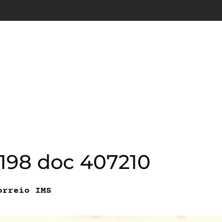
198 doc 407210
orreio IMS