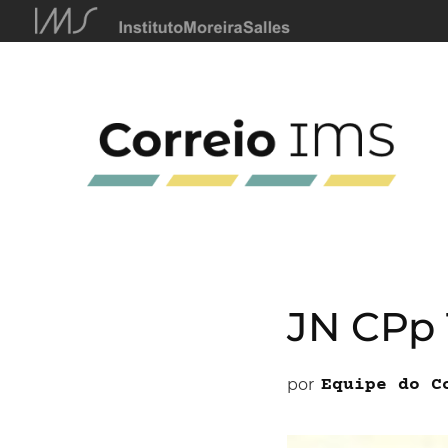
JN CPp 
por
Equipe do C