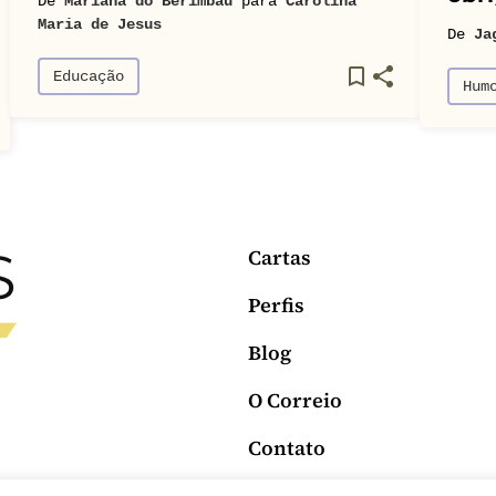
De
Mariana do Berimbau
para
Carolina
Maria de Jesus
De
Ja
Educação
Hum
Cartas
Perfis
Blog
O Correio
Contato