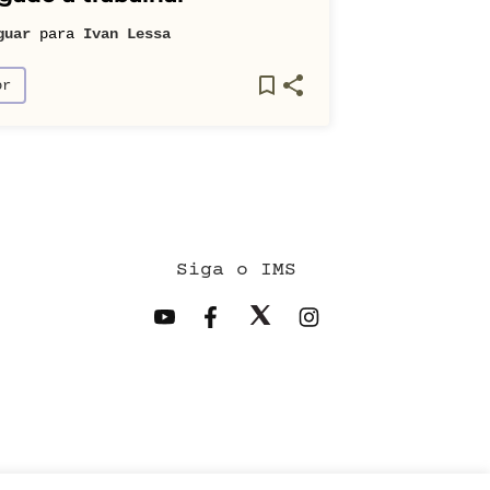
guar
para
Ivan Lessa
or
Siga o IMS