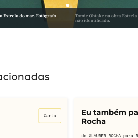
 Estrela do mar. Fotógrafo
Tomie Ohtake na obra Estrela 
não identificado.
acionadas
Eu também pas
Carta
Rocha
de
GLAUBER ROCHA
para
R