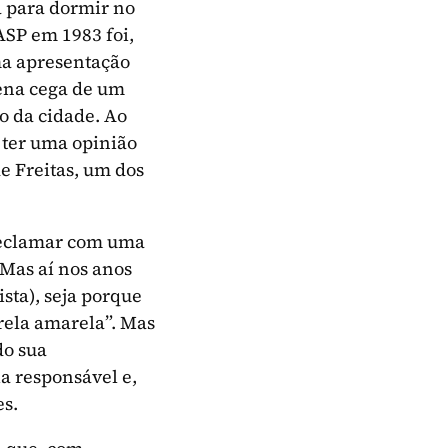
a para dormir no
ASP em 1983 foi,
ma apresentação
ena cega de um
co da cidade. Ao
 ter uma opinião
e Freitas, um dos
reclamar com uma
Mas aí nos anos
sta), seja porque
trela amarela”. Mas
do sua
 responsável e,
es.