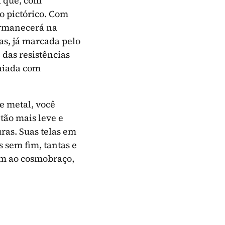
a que, com
io pictórico. Com
permanecerá na
s, já marcada pelo
 das resistências
saiada com
e metal, você
 tão mais leve e
ras. Suas telas em
 sem fim, tantas e
em ao cosmobraço,