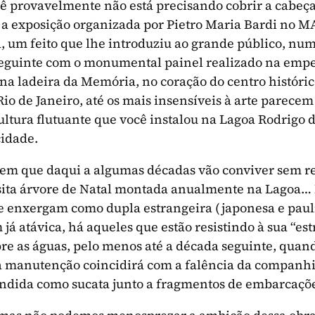
cê provavelmente não está precisando cobrir a cabeç
, a exposição organizada por Pietro Maria Bardi no M
, um feito que lhe introduziu ao grande público, nu
seguinte com o monumental painel realizado na emp
 na ladeira da Memória, no coração do centro históri
o de Janeiro, até os mais insensíveis à arte parecem
ultura flutuante que você instalou na Lagoa Rodrigo d
cidade.
ssem que daqui a algumas décadas vão conviver sem 
sita árvore de Natal montada anualmente na Lagoa… 
te enxergam como dupla estrangeira (japonesa e pauli
já atávica, há aqueles que estão resistindo à sua “es
sobre as águas, pelo menos até a década seguinte, quan
manutenção coincidirá com a falência da companhia
endida como sucata junto a fragmentos de embarcaçõ