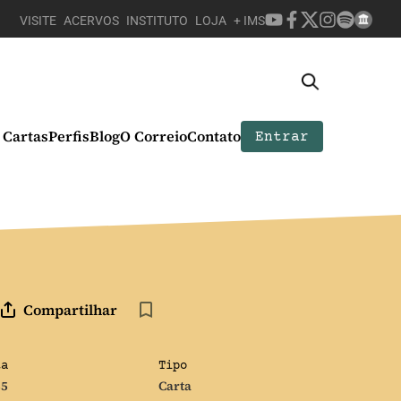
VISITE
ACERVOS
INSTITUTO
LOJA
+ IMS
Cartas
Perfis
Blog
O Correio
Contato
Entrar
Compartilhar
ta
Tipo
85
Carta