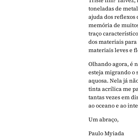
Triste fim? Talve
toneladas de metal,
ajuda dos reflexos
memória de muitos 
traço característic
dos materiais para
materiais leves e 
Olhando agora, é 
esteja migrando o s
aquosa. Nela já nã
tinta acrílica me 
tantas vezes em di
ao oceano e ao int
Um abraço,
Paulo Myiada