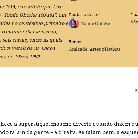
 2015, o instituto que leva
o “Tomie Ohtake 100-101”, em
Destinatário
Lo
São
tadas no centésimo primeiro e
Tomie Ohtake
, o curador da exposição,
seis cartas, entre as quais
Temas
 obra instalada na Lagoa
Amizade
,
Artes plásticas
cou de 1985 a 1990.
P
nhece a superstição, mas me diverte quando dizem qu
do falam da gente – a direita, se falam bem, a esque