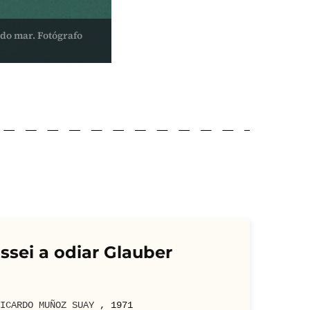
do mar. Fotógrafo
sei a odiar Glauber
ICARDO MUÑOZ SUAY
,
1971