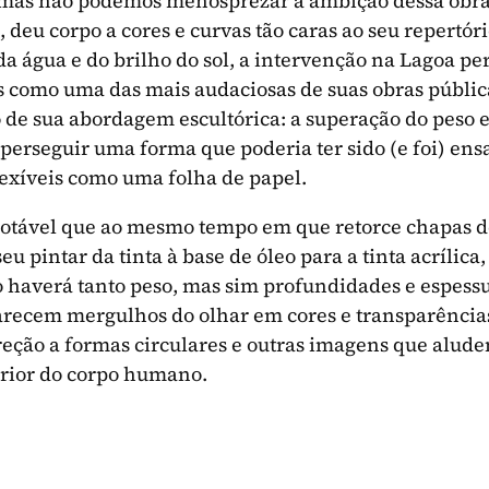
z, mas não podemos menosprezar a ambição dessa obr
 deu corpo a cores e curvas tão caras ao seu repertór
 da água e do brilho do sol, a intervenção na Lagoa 
como uma das mais audaciosas de suas obras pública
o de sua abordagem escultórica: a superação do peso e
 perseguir uma forma que poderia ter sido (e foi) en
flexíveis como uma folha de papel.
notável que ao mesmo tempo em que retorce chapas d
eu pintar da tinta à base de óleo para a tinta acrílica,
o haverá tanto peso, mas sim profundidades e espessu
parecem mergulhos do olhar em cores e transparências
reção a formas circulares e outras imagens que alud
erior do corpo humano.