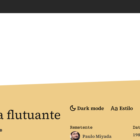
Dark mode
Estilo
a flutuante
Remetente
Da
e
19
Paulo Miyada