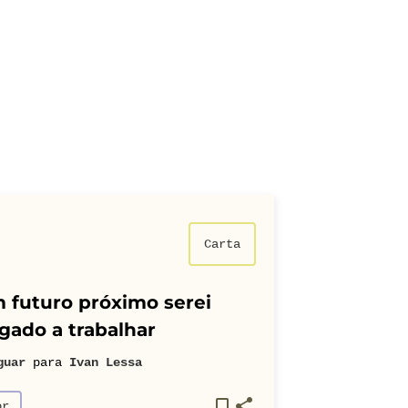
Carta
 futuro próximo serei
gado a trabalhar
guar
para
Ivan Lessa
or