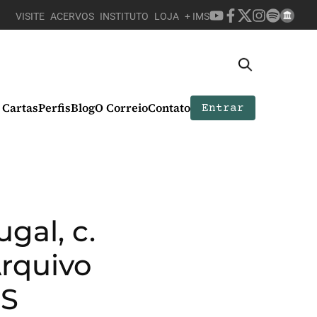
VISITE
ACERVOS
INSTITUTO
LOJA
+ IMS
Cartas
Perfis
Blog
O Correio
Contato
Entrar
gal, c.
Arquivo
MS