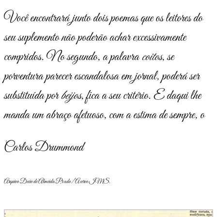
Você encontrará junto dois poemas que os leitores do
seu suplemento não poderão achar excessivamente
compridos. No segundo, a palavra
coitos
, se
porventura parecer escandalosa em jornal, poderá ser
substituída por
beijos
, fica a seu critério. E daqui lhe
manda um abraço afetuoso, com a estima de sempre, o
Carlos Drummond
Arquivo Decio de Almeida Prado/ Acervo IMS.