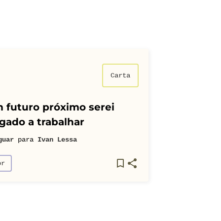
Carta
 futuro próximo serei
gado a trabalhar
guar
para
Ivan Lessa
or