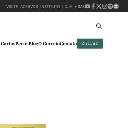
VISITE
ACERVOS
INSTITUTO
LOJA
+ IMS
Cartas
Perfis
Blog
O Correio
Contato
Entrar