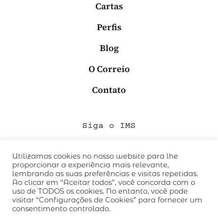
Cartas
Perfis
Blog
O Correio
Contato
Siga o IMS
Utilizamos cookies no nosso website para lhe
proporcionar a experiência mais relevante,
QUEM SOMOS
lembrando as suas preferências e visitas repetidas.
CÓDIGO DE CONDUTA
Ao clicar em “Aceitar todos”, você concorda com o
uso de TODOS os cookies. No entanto, você pode
POLÍTICA DE PRIVACIDADE
visitar “Configurações de Cookies” para fornecer um
TERMOS DE USO
consentimento controlado.