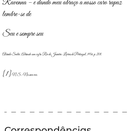
Ravenna – e dando meu abraço a nosso caro rapaz
lembre-se de
Seu e sempre seu
Alcindo Sodré.
Abrindo um cofre
. Rio de Janeiro: Livros de Portugal, 1956, p. 208.
[1]
N.S.: Na sua vez.
Correspondências