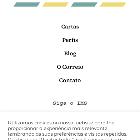
Cartas
Perfis
Blog
O Correio
Contato
Siga o IMS
Utilizamos cookies no nosso website para lhe
proporcionar a experiência mais relevante,
QUEM SOMOS
lembrando as suas preferências e visitas repetidas.
CÓDIGO DE CONDUTA
Ao clicar em “Aceitar todos”, você concorda com o