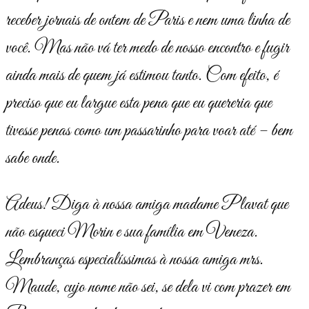
receber jornais de ontem de Paris e nem uma linha de
você. Mas não vá ter medo de nosso encontro e fugir
ainda mais de quem já estimou tanto. Com efeito, é
preciso que eu largue esta pena que eu quereria que
tivesse penas como um pas­sarinho para voar até – bem
sabe onde.
Adeus! Diga à nossa amiga madame Plavat que
não esqueci Morin e sua fa­mília em Veneza.
Lembranças especialíssimas à nossa amiga mrs.
Maude, cujo nome não sei, se dela vi com prazer em