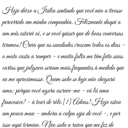
Hoje deixo a Itália sentindo que você não a tivesse
percorrido em minha companhia. Felizmente daqui a
um mês estarei aí, e se você quiser que de boas conversas
teremos! Creia que as saudades crescem todos os dias –
o mato custa a romper – e muita falta me têm feito suas
cartas que julgava seriam mais frequentes à medida que
eu me aproximasse. Quem sabe se hoje não chegará
uma; porque você agora escreve-me – vá lá uma
francesice! – à tour de rôle.
[1]
Adeus! Hoje estou
um pouco mau – embora a culpa seja de você –, e por
isso aqui termino. Não sabe a raiva que me fez de