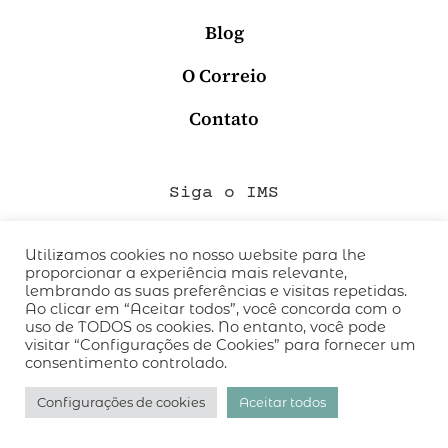
Blog
O Correio
Contato
Siga o IMS
Utilizamos cookies no nosso website para lhe
proporcionar a experiência mais relevante,
QUEM SOMOS
lembrando as suas preferências e visitas repetidas.
CÓDIGO DE CONDUTA
Ao clicar em “Aceitar todos”, você concorda com o
uso de TODOS os cookies. No entanto, você pode
POLÍTICA DE PRIVACIDADE
visitar “Configurações de Cookies” para fornecer um
TERMOS DE USO
consentimento controlado.
desenvolvido pelo
hacklab
/
Configurações de cookies
Aceitar todos