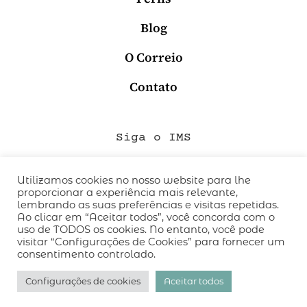
Blog
O Correio
Contato
Siga o IMS
Utilizamos cookies no nosso website para lhe
proporcionar a experiência mais relevante,
QUEM SOMOS
lembrando as suas preferências e visitas repetidas.
CÓDIGO DE CONDUTA
Ao clicar em “Aceitar todos”, você concorda com o
uso de TODOS os cookies. No entanto, você pode
POLÍTICA DE PRIVACIDADE
visitar “Configurações de Cookies” para fornecer um
TERMOS DE USO
consentimento controlado.
desenvolvido pelo
hacklab
/
Configurações de cookies
Aceitar todos