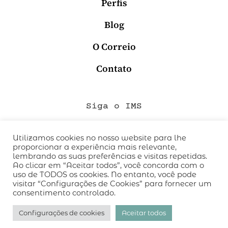
Perfis
Blog
O Correio
Contato
Siga o IMS
Utilizamos cookies no nosso website para lhe
proporcionar a experiência mais relevante,
QUEM SOMOS
lembrando as suas preferências e visitas repetidas.
CÓDIGO DE CONDUTA
Ao clicar em “Aceitar todos”, você concorda com o
uso de TODOS os cookies. No entanto, você pode
POLÍTICA DE PRIVACIDADE
visitar “Configurações de Cookies” para fornecer um
TERMOS DE USO
consentimento controlado.
desenvolvido pelo
hacklab
/
Configurações de cookies
Aceitar todos