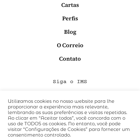
Cartas
Perfis
Blog
O Correio
Contato
Siga o IMS
Utilizamos cookies no nosso website para lhe
proporcionar a experiência mais relevante,
QUEM SOMOS
lembrando as suas preferências e visitas repetidas.
CÓDIGO DE CONDUTA
Ao clicar em “Aceitar todos”, você concorda com o
uso de TODOS os cookies. No entanto, você pode
POLÍTICA DE PRIVACIDADE
visitar “Configurações de Cookies” para fornecer um
TERMOS DE USO
consentimento controlado.