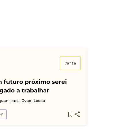
Carta
 futuro próximo serei
gado a trabalhar
guar
para
Ivan Lessa
or