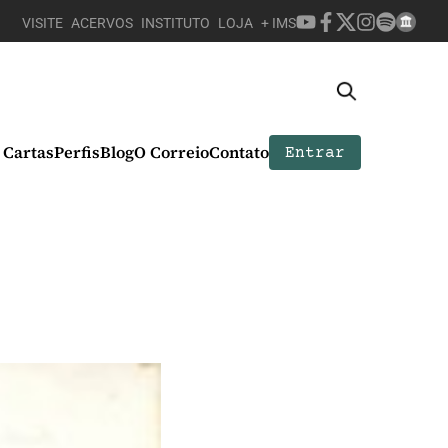
VISITE
ACERVOS
INSTITUTO
LOJA
+ IMS
Cartas
Perfis
Blog
O Correio
Contato
Entrar