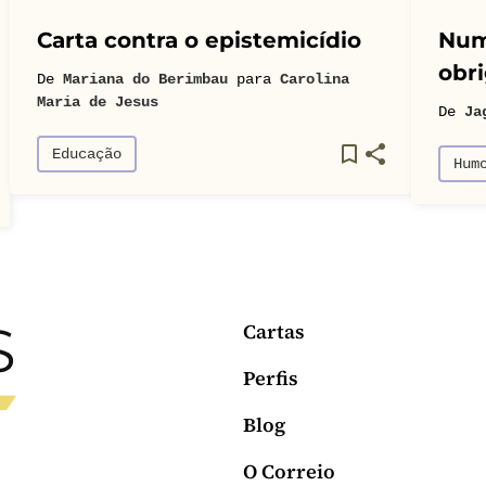
Carta contra o epistemicídio
Num
obri
De
Mariana do Berimbau
para
Carolina
Maria de Jesus
De
Ja
Educação
Hum
Cartas
Perfis
Blog
O Correio