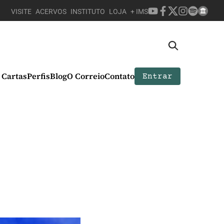
VISITE
ACERVOS
INSTITUTO
LOJA
+ IMS
Cartas
Perfis
Blog
O Correio
Contato
Entrar