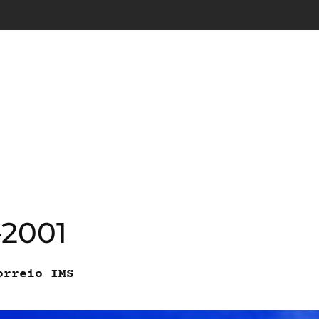
-2001
orreio IMS