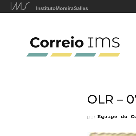
OLR – 
por
Equipe do C