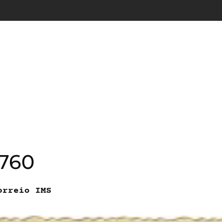
0760
orreio IMS