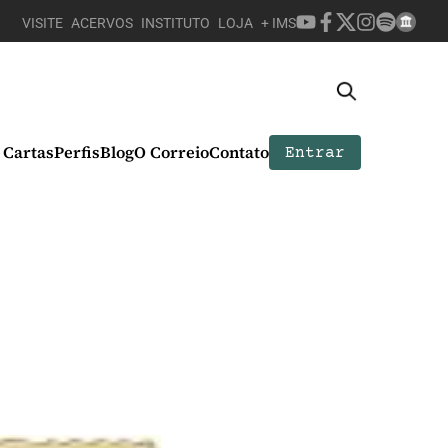
VISITE
ACERVOS
INSTITUTO
LOJA
+ IMS
Cartas
Perfis
Blog
O Correio
Contato
Entrar