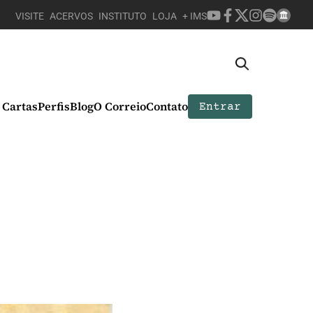
VISITE
ACERVOS
INSTITUTO
LOJA
+ IMS
Cartas
Perfis
Blog
O Correio
Contato
Entrar