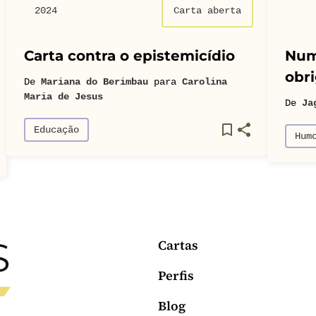
2024
Carta aberta
Carta contra o epistemicídio
Num
obri
De
Mariana do Berimbau
para
Carolina
Maria de Jesus
De
Ja
Educação
Hum
Cartas
Perfis
Blog