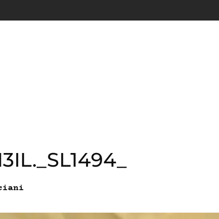
N3IL._SL1494_
ciani