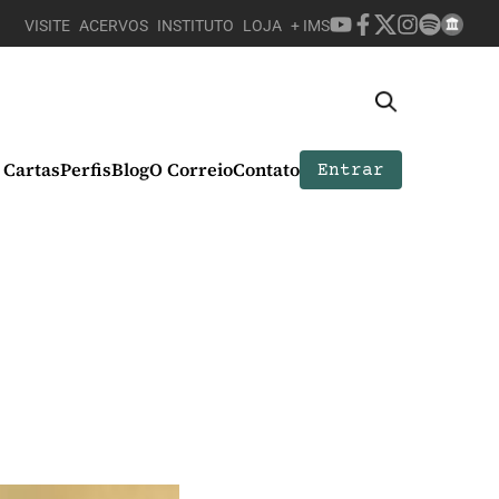
VISITE
ACERVOS
INSTITUTO
LOJA
+ IMS
Cartas
Perfis
Blog
O Correio
Contato
Entrar