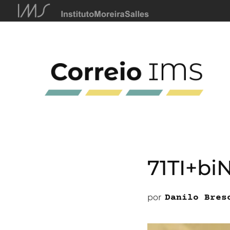
71TI+bi
por
Danilo Bres