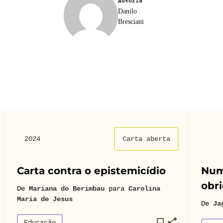
Autoria
Danilo
Bresciani
2024
Carta aberta
Carta contra o epistemicídio
Num
obri
De
Mariana do Berimbau
para
Carolina
Maria de Jesus
De
Ja
Educação